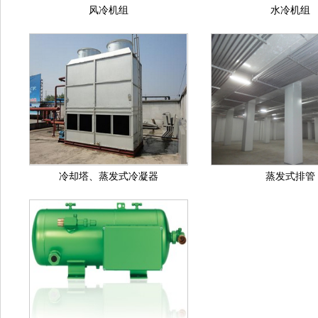
风冷机组
水冷机组
冷却塔、蒸发式冷凝器
蒸发式排管